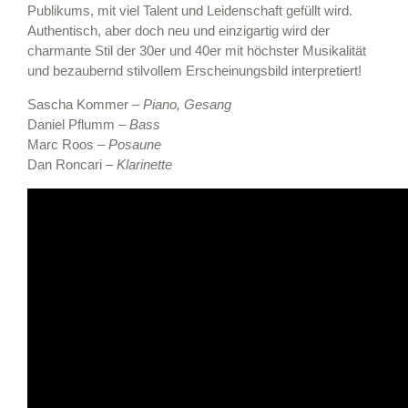
Publikums, mit viel Talent und Leidenschaft gefüllt wird.
Authentisch, aber doch neu und einzigartig wird der
charmante Stil der 30er und 40er mit höchster Musikalität
und bezaubernd stilvollem Erscheinungsbild interpretiert!
Sascha Kommer –
Piano, Gesang
Daniel Pflumm –
Bass
Marc Roos –
Posaune
Dan Roncari –
Klarinette